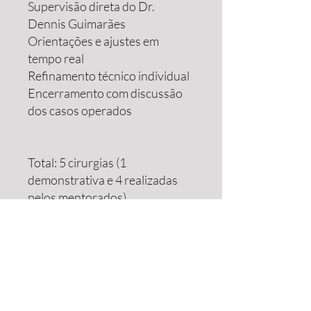
Supervisão direta do Dr.
Dennis Guimarães
Orientações e ajustes em
tempo real
Refinamento técnico individual
Encerramento com discussão
dos casos operados
Total: 5 cirurgias (1
demonstrativa e 4 realizadas
pelos mentorados)
06
Mentoria Pós-Programa
Por 3 meses, após o
programa, você terá direito a: